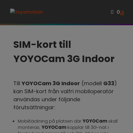
0
SIM-kort till
YOYOCam 3G Indoor
Till
YOYOCam 3G Indoor
(modell
G33
)
kan SIM-kort från valfri mobiloperatör
användas under följande
förutsättningar:
Mobiltäckning på platsen där
YOYOCam
skall
monteras.
YOYOCam
kopplar till 3G-nät i