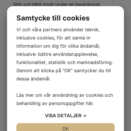
SMS och MMS ingår under en begränsad
tidsperiod, oftast en månad. Därefter laddas
Samtycke till cookies
SIM-kortet med ”saldo” där
SMS:en
och MMS:en
debiteras ett och ett. Notera att
Vi och våra partners använder teknik,
mobiloperatörerna anger ett SMS/MMS-pris
som gäller i 30-dagar från dagen laddningen
inklusive cookies, för att samla in
sker. Därefter tar de ut ett högre pris per
information om dig för olika ändamål,
SMS/MMS enligt en annan prislista (kallas ofta
inklusive: bättre användarupplevelse,
”Bas”).
funktionalitet, statistik och marknadsföring.
Genom att klicka på "OK" samtycker du till
dessa ändamål.
ÅTERFÖRSÄLJARE
Läs mer om vår användning av cookies och
behandling av personuppgifter
här
.
BUTIK
VISA
DETALJER
JA
NEJ
OK
JA
NEJ