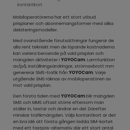
kontantkort.
Mobiloperatörerna har ett stort utbud
prisplaner och abonnemangsformer med olika
debiteringsmodeller.
Med ovanstående förutsättningar fungerar de
alla rent tekniskt men de löpande kostnaderna
kan variera beroende på vald prisplan och
mängden aktiviteter i
YOYOCam
. Larmfunktion
av/på, inställningsändringar, strömavbrott mm
genererar SMS-trafik från
YOYOCam
. Varje
utgående SMS räknas av mobiloperatören av
mot vald prisplan.
Den första tiden med
YOYOCam
blir mängden
SMS och MMS oftast större eftersom man
ställer in, testar och ändrar en del. Därefter
minskar trafikmängden. Väljs kontantkort är det
en bra idé att första gången ladda SIM-kortet
med ett fastpris-alternativ där ett stort antal