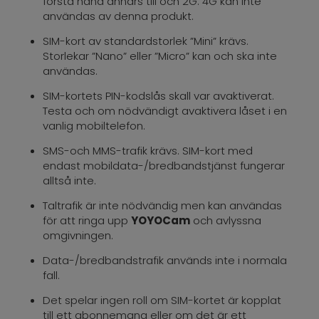
första hand annars till och 2G. 4G kan inte
användas av denna produkt.
SIM-kort av standardstorlek ”Mini” krävs.
Storlekar ”Nano” eller ”Micro” kan och ska inte
användas.
SIM-kortets PIN-kodslås skall var avaktiverat.
Testa och om nödvändigt avaktivera låset i en
vanlig mobiltelefon.
SMS-och MMS-trafik krävs. SIM-kort med
endast mobildata-/bredbandstjänst fungerar
alltså inte.
Taltrafik är inte nödvändig men kan användas
för att ringa upp
YOYOCam
och avlyssna
omgivningen.
Data-/bredbandstrafik används inte i normala
fall.
Det spelar ingen roll om SIM-kortet är kopplat
till ett abonnemang eller om det är ett