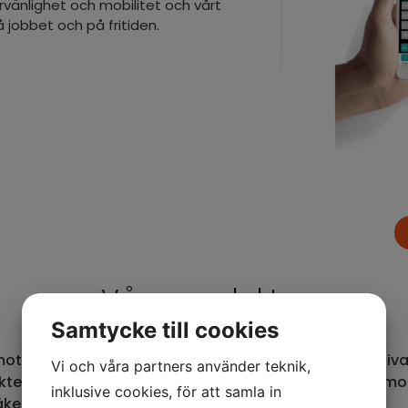
vänlighet och mobilitet och vårt
 jobbet och på fritiden.
Våra produkter
Samtycke till cookies
tion utvecklar, importerar och distribuerar innovativ
Vi och våra partners använder teknik,
kter och lösningar inom områdena kommunikation, mob
inklusive cookies, för att samla in
äkerhet.