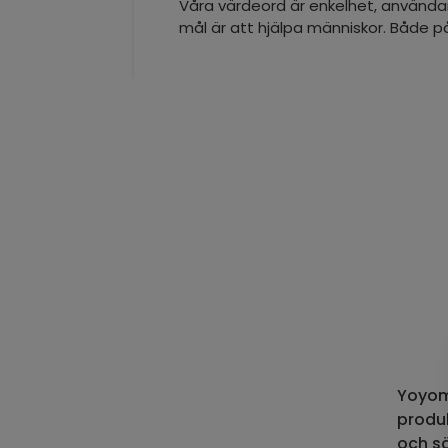
Våra värdeord är enkelhet, användar
mål är att hjälpa människor. Både på
Yoyomo
produ
och s