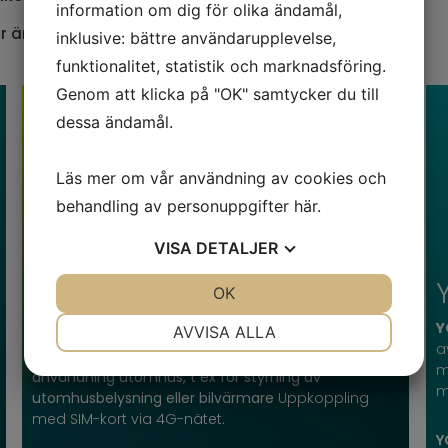
information om dig för olika ändamål,
r är våra mest populära produkter just nu:
inklusive: bättre användarupplevelse,
funktionalitet, statistik och marknadsföring.
Genom att klicka på "OK" samtycker du till
dessa ändamål.
Läs mer om vår användning av cookies och
behandling av personuppgifter
här
.
VISA
DETALJER
YOYOPower Plus 4G
JA
NEJ
OK
JA
NEJ
Outdoor
NÖDVÄNDIG
INSTÄLLNINGAR
Y
AVVISA ALLA
a
YOYOPower
Plus
4G
är en ny modell för
JA
NEJ
JA
NEJ
m
användning utomhus, t ex för styrning av
m
MARKNADSFÖRING
STATISTIK
utomhusbelysning eller bilvärmare
Uppkoppling
med SIM-kort via 4G-nätet.
Y