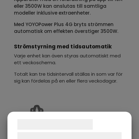
eller 3500W kan anslutas till samtliga
modeller inklusive extraenheter.
Med YOYOPower Plus 4G bryts strömmen
automatisk om effekten överstiger 3500W.
Strömstyrning med tidsautomatik
Varje enhet kan även styras automatiskt med
ett veckoschema.
Totalt kan tre tidsintervall ställas in som var för
sig kan fördelas på en eller flera veckodagar.
Samtykke til cookies
Vi og vores samarbejdspartnere bruger