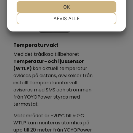
OK
NØDVENDIGE
PRÆFERENCER
AFVIS ALLE
MARKETING
STATISTIK
Temperaturvakt
Med det trådlösa tillbehöret
Temperatur- och ljussensor
(WTLP)
kan aktuell temperatur
avläsas på distans, avvikelser från
inställt temperaturintervall
aviseras med SMS och strömmen
från YOYOPower styras med
termostat.
Mätområdet är -20°C till 50°C.
WTLP kan monteras utomhus på
upp till 20 meter från YOYOPower