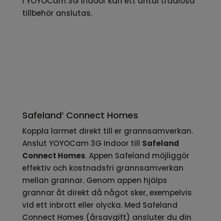
i YOYOCam 3G Indoor kan ett antal trådlösa
tillbehör anslutas.
Safeland’ Connect Homes
Koppla larmet direkt till er grannsamverkan.
Anslut YOYOCam 3G Indoor till
Safeland
Connect Homes
. Appen Safeland möjliggör
effektiv och kostnadsfri grannsamverkan
mellan grannar. Genom appen hjälps
grannar åt direkt då något sker, exempelvis
vid ett inbrott eller olycka. Med Safeland
Connect Homes (årsavgift) ansluter du din