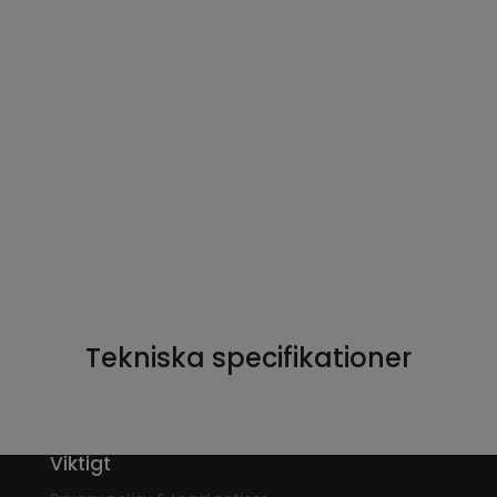
Fungerar även i mörker. Kameran har vita
LED-lampor för bättre mörkerseende.
Låga kostnader. Både installations- och
användarkostnader kan minimeras.
Driftsäker. Inbyggd batteribackup ger säker
och störningsfri drift.
Strömavbrottslarm. Meddelar både vid
strömavbrott och när strömmen
återkommer.
Tekniska specifikationer
Viktigt