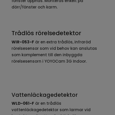
fönster öppnas. Monteras enkelt på
dörr/fönster och karm.
Trådlös rörelsedetektor
WIR-053-F
är en extra trådlös, infraröd
rörelsesensor som vid behov kan anslutas
som komplement till den inbyggda
rörelsesensorn i YOYOCam 3G Indoor.
Vattenläckagedetektor
WLD-061-F
är en trådlös
vattenläckagedetektor som larmar vid