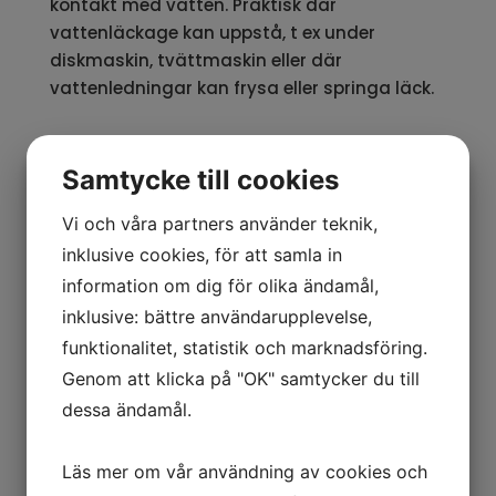
kontakt med vatten. Praktisk där
vattenläckage kan uppstå, t ex under
diskmaskin, tvättmaskin eller där
vattenledningar kan frysa eller springa läck.
Samtycke till cookies
Trådlös siren
Vi och våra partners använder teknik,
WSS-055-F
(Wireless Strobe Siren) är en
inklusive cookies, för att samla in
trådlös siren som tjuter och blinkar intensivt
information om dig för olika ändamål,
vid larm.
inklusive: bättre användarupplevelse,
Sirenen monteras direkt i ett 230V-eluttag
funktionalitet, statistik och marknadsföring.
och ansluts trådlöst till YOYOCam 3G Indoor
Genom att klicka på "OK" samtycker du till
eller YOYOPower 4G Control. Vid larm från
dessa ändamål.
YOYOCam eller YOYOPower tjuter sirenen och
lampan blinkar i en minut.
Läs mer om vår användning av cookies och
WSS-055-F fungerar också som trådlös