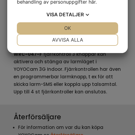
behandling av personuppgifter
här
.
räckviddsförlängare för larmsensorer som
anslutits till YOYOCam eller YOYOPower
VISA
DETALJER
JA
NEJ
OK
JA
NEJ
NÖDVÄNDIG
INSTÄLLNINGAR
AVVISA ALLA
Fjärrkontroll
JA
NEJ
JA
NEJ
WRC-047-F
fjärrkontroll 3 knappar kan
MARKNADSFÖRING
STATISTIK
aktivera och stänga av larmläget i
YOYOCam 3G Indoor. Fjärrkontrollen har även
en programmerbar larmknapp, t ex för att
skicka larm-SMS eller koppla upp talsamtal.
Upp till 4 st fjärrkontroller kan anslutas.
Återförsäljare
För information om var du kan köpa