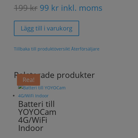
Det
Det
199
kr
99
kr
inkl. moms
ursprungliga
nuvarande
priset
priset
var:
är:
Lägg till i varukorg
199 kr.
99 kr.
Tillbaka till produktöversikt
Återförsäljare
Relaterade produkter
Rea!
Rea!
Batteri till
YOYOCam
4G/WiFi
Indoor