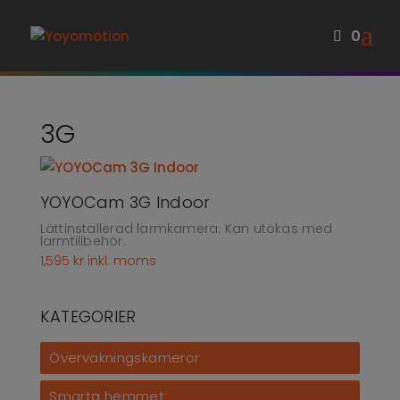
0
3G
YOYOCam 3G Indoor
Lättinstallerad larmkamera. Kan utökas med
larmtillbehör.
1,595
kr
inkl. moms
KATEGORIER
Övervakningskameror
Smarta hemmet