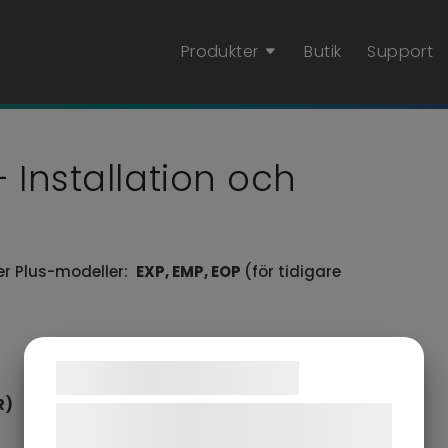
Produkter
Butik
Support
 Installation och
er Plus-modeller:
EXP, EMP, EOP
(för tidigare
Samtykke til cookies
R)
Vi og vores samarbejdspartnere bruger
teknologier, herunder cookies, til at