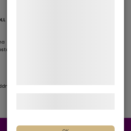
indsamle oplysninger om dig til forskellige
formål, herunder: Tilpasning af annoncering,
OLL
bedre brugeroplevelse, funktionalitet,
statistik og marketing. Disse oplysninger
kan blive delt med annoncerings- og
ma
analysepartnere, som kan kombinere dem
ostat
med data, du tidligere har givet dem eller
de har indsamlet gennem din brug af deres
tjenester. Ved at klikke på 'OK' giver du
samtykke til disse formål.
addning)
Læs mere om vores brug af cookies og
behandling af persondata
her
.
Telefon
E-post