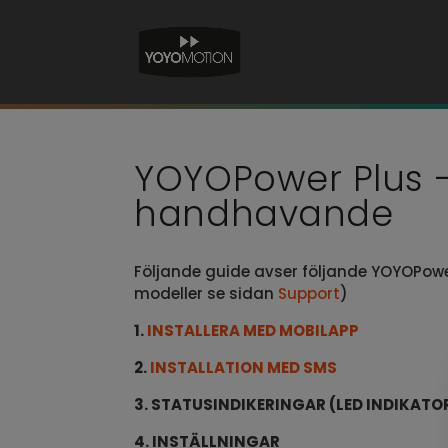
YOYOPower Plus –
handhavande
Följande guide avser följande YOYOPow
modeller se sidan
Support
)
1.
INSTALLERA MED MOBILAPP
2.
INSTALLATION MED SMS
3. STATUSINDIKERINGAR (LED INDIKATO
4. INSTÄLLNINGAR