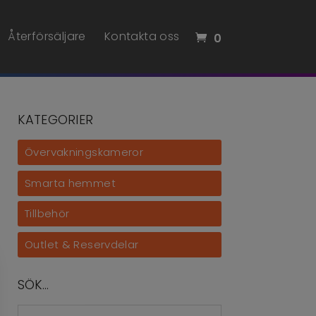
Återförsäljare
Kontakta oss
0
KATEGORIER
Övervakningskameror
Smarta hemmet
Tillbehör
Outlet & Reservdelar
SÖK…