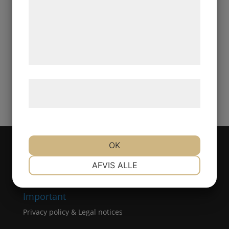
analysepartnere, som kan kombinere dem
Smarta hemmet
med data, du tidligere har givet dem eller
Tillbehör
de har indsamlet gennem din brug af deres
Outlet & Reservdelar
tjenester. Ved at klikke på 'OK' giver du
samtykke til disse formål.
Sök…
Læs mere om vores brug af cookies og
×
behandling af persondata
her
.
OK
Viktigt
NØDVENDIGE
PRÆFERENCER
AFVIS ALLE
Privacy policy & Legal notices
Important
MARKETING
STATISTIK
Privacy policy & Legal notices